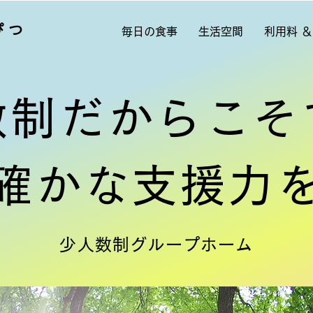
ぴつ
毎日の食事
生活空間
利用料 ＆
数制だからこそ
確かな支援力
少人数制グループホーム